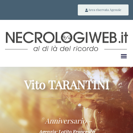
Area riservata Agenzie
Vito TARANTINI
~
° Anniversario –
Agenzia: Lotito Francesco