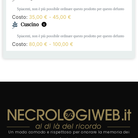
Spiacenti, non è più possibile ordinare questo prodotto per questo defunto
Costo:
35,00
€
-
45,00
€
Cuscino
Spiacenti, non è più possibile ordinare questo prodotto per questo defunto
Costo:
80,00
€
-
100,00
€
Un modo comodo e rispettoso per onorare la memoria dei