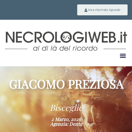
Area riservata Agenzie
GIACOMO PREZIOSA
~
Bisceglie
2 Marzo, 2026
Agenzia: Dente