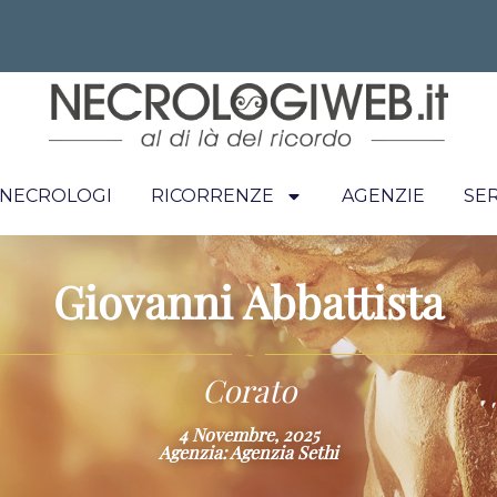
I NECROLOGI
RICORRENZE
AGENZIE
SER
Giovanni Abbattista
~
Corato
4 Novembre, 2025
Agenzia: Agenzia Sethi