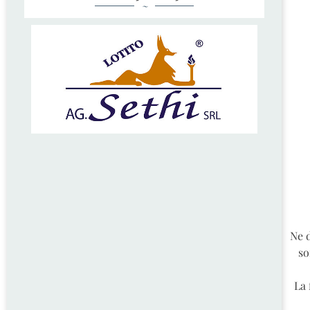
~
Ne d
so
La 