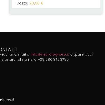
Costo:
20,00
€
ONTATTI
nviaci una mail a
info@necrologiweb.it
oppure puoi
elefonarci al numero +39 080.872.3796
riservati.