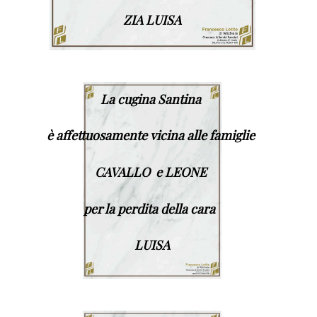
ZIA LUISA
La cugina Santina
è affettuosamente vicina alle famiglie
CAVALLO e LEONE
per la perdita della cara
LUISA