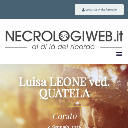
Area riservata Agenzie
Luisa LEONE ved.
QUATELA
~
Corato
9 Gennaio, 2026