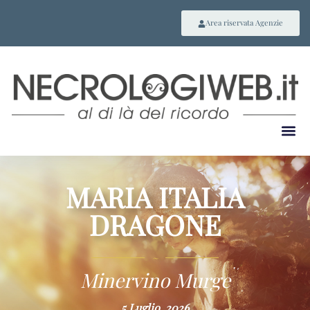
Area riservata Agenzie
MARIA ITALIA
DRAGONE
~
Minervino Murge
5 Luglio, 2026