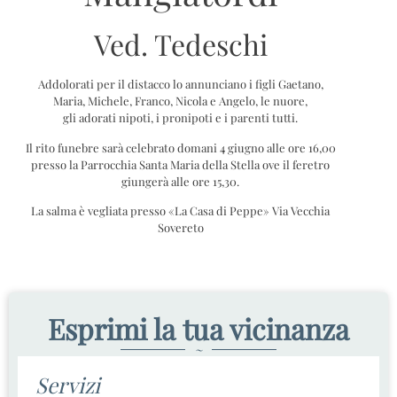
Ved. Tedeschi
Addolorati per il distacco lo annunciano i figli Gaetano,
Maria, Michele, Franco, Nicola e Angelo, le nuore,
gli adorati nipoti, i pronipoti e i parenti tutti.
Il rito funebre sarà celebrato domani 4 giugno alle ore 16,00
presso la Parrocchia Santa Maria della Stella ove il feretro
giungerà alle ore 15,30.
La salma è vegliata presso «La Casa di Peppe» Via Vecchia
Sovereto
Esprimi la tua vicinanza
~
Servizi