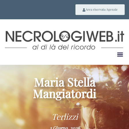
Area riservata Agenzie
Maria Stella
Mangiatordi
~
Terlizzi
3 Giugno, 2026