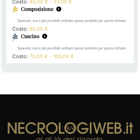
Costo:
40,00
€
-
50,00
€
Composizione
Spiacenti, non è più possibile ordinare questo prodotto per questo defunto
Costo:
60,00
€
Cuscino
Spiacenti, non è più possibile ordinare questo prodotto per questo defunto
Costo:
70,00
€
-
100,00
€