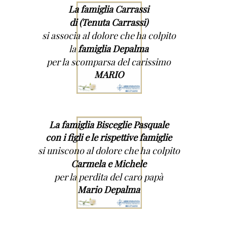
La famiglia Carrassi
di (Tenuta Carrassi)
si associa al dolore che ha colpito
la
famiglia Depalma
per la scomparsa del carissimo
MARIO
La famiglia Bisceglie Pasquale
con i figli e le rispettive famiglie
si uniscono al dolore che ha colpito
Carmela e Michele
per la perdita del caro papà
Mario Depalma