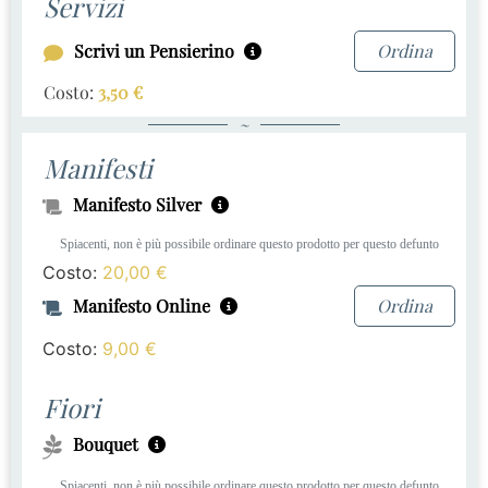
Servizi
Scrivi un Pensierino
Ordina
Costo:
3,50
€
~
Manifesti
Manifesto Silver
Spiacenti, non è più possibile ordinare questo prodotto per questo defunto
Costo:
20,00
€
Manifesto Online
Ordina
Costo:
9,00
€
Fiori
Bouquet
Spiacenti, non è più possibile ordinare questo prodotto per questo defunto