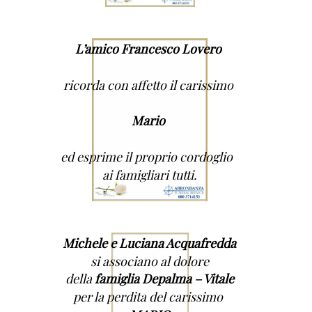
L’amico Francesco Lovero
ricorda con affetto il carissimo
Mario
ed esprime il proprio cordoglio
ai famigliari tutti.
Michele e Luciana Acquafredda
si associano al dolore
della
famiglia Depalma – Vitale
per la perdita del carissimo