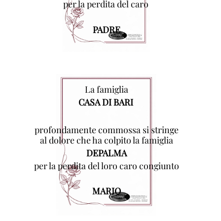
per la perdita del caro
PADRE
La famiglia
CASA DI BARI
profondamente commossa si stringe
al dolore che ha colpito la famiglia
DEPALMA
per la perdita del loro caro congiunto
MARIO