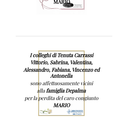
MARIO
I colleghi di Tenuta Carrassi
Vittorio, Sabrina, Valentina,
Alessandro, Fabiana, Vincenzo ed
Antonella
sono affettuosamente vicini
alla
famiglia Depalma
per la perdita del caro congiunto
MARIO