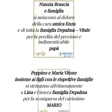
Nunzia Brascia
e famiglia
si uniscono al dolore
della cara
amica Enza
e di tutta la
famiglia Depalma – Vitale
per la perdita del prezioso e
indimenticabile
papà
Peppino e Maria Vitone
insieme ai figli con le rispettive famiglie
si stringono affettuosamente
a
Lina
e l’intera
famiglia Depalma
per la scomparsa del carissimo
MARIO