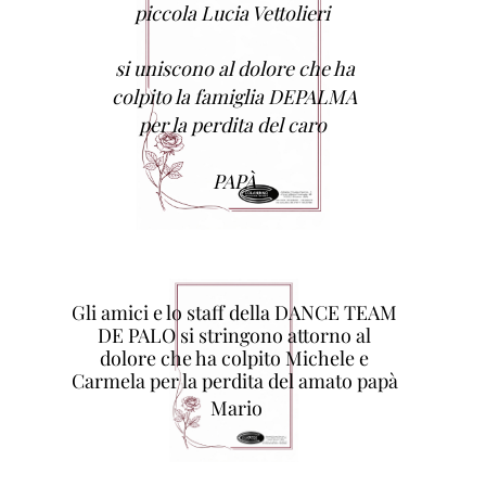
piccola Lucia Vettolieri
si uniscono al dolore che ha
colpito la famiglia DEPALMA
per la perdita del caro
PAPÀ
Gli amici e lo staff della DANCE TEAM
DE PALO si stringono attorno al
dolore che ha colpito Michele e
Carmela per la perdita del amato papà
Mario