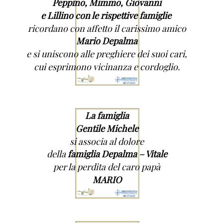
Peppino, Mimmo, Giovanni
e Lillino con le rispettive famiglie
ricordano con affetto il carissimo amico
Mario Depalma
e si uniscono alle preghiere dei suoi cari,
cui esprimono vicinanza e cordoglio.
La famiglia
Gentile Michele
si associa al dolore
della
famiglia Depalma – Vitale
per la perdita del caro papà
MARIO