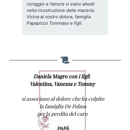
coraggio e l’amore vi siano alleati
nella ricostruzione delle macerie.
Vicina al vostro dolore, famiglia
Papapicco Tommaso e figli.
Daniela Magro con i figli
Valentina, Vanessa e Tommy
si associano al dolore che ha colpito
la famiglia De Palma
per la perdita del caro
PAPÀ