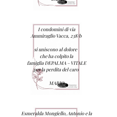
I condomini di via
Ammiraglio Vacca, 238/b
si uniscono al dolore
che ha colpito la
famiglia DEPALMA – VITALE
per la perdita del caro
MARIO
Esmeralda Mongiello, Antonio e la