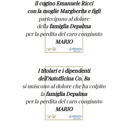
Il cugino Emanuele Ricci
con la moglie Margherita e figli
partecipano al dolore
della
famiglia Depalma
per la perdita del caro congiunto
MARIO
I titolari e i dipendenti
dell’Autofficina Co. Ba
si uniscono al dolore che ha colpito
la
famiglia Depalma
per la perdita del caro congiunto
MARIO