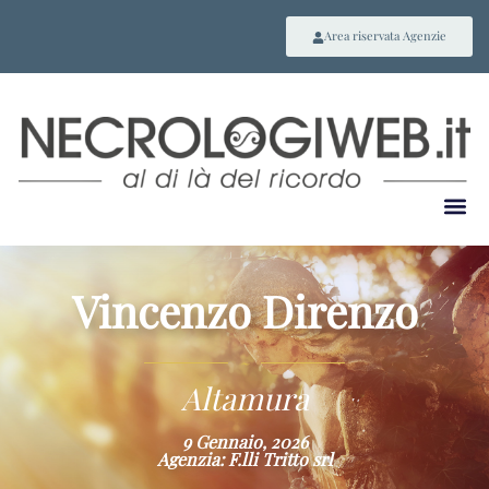
Area riservata Agenzie
Vincenzo Direnzo
~
Altamura
9 Gennaio, 2026
Agenzia: F.lli Tritto srl