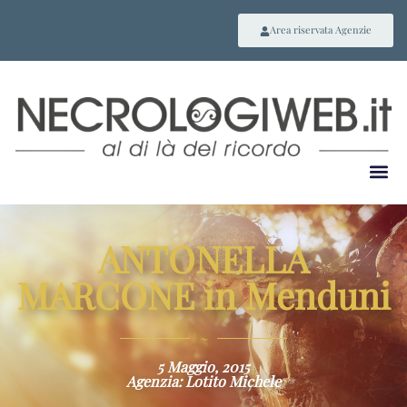
Area riservata Agenzie
ANTONELLA
MARCONE in Menduni
~
5 Maggio, 2015
Agenzia: Lotito Michele