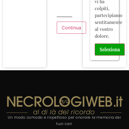
vi ha
colpiti,
partecipiamo
sentitamente
al vostro
dolore.
Seleziona
Un modo comodo e rispettoso per onorare la memoria dei
tuoi cari.