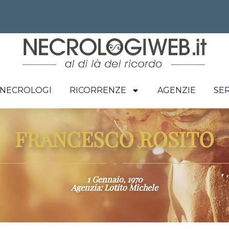
I NECROLOGI
RICORRENZE
AGENZIE
SER
FRANCESCO ROSITO
~
1 Gennaio, 1970
Agenzia: Lotito Michele