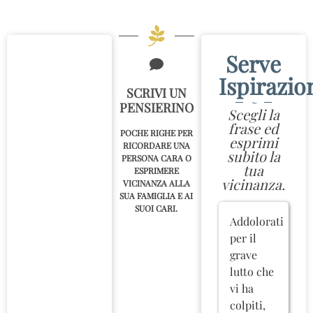
Serve
Ispirazio
SCRIVI UN
~
PENSIERINO
Scegli la
frase ed
POCHE RIGHE PER
esprimi
RICORDARE UNA
subito la
PERSONA CARA O
tua
ESPRIMERE
vicinanza.
VICINANZA ALLA
SUA FAMIGLIA E AI
SUOI CARI.
Addolorati
per il
grave
lutto che
vi ha
colpiti,