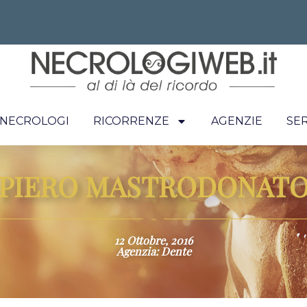
I NECROLOGI
RICORRENZE
AGENZIE
SER
PIERO MASTRODONAT
~
12 Ottobre, 2016
Agenzia: Dente