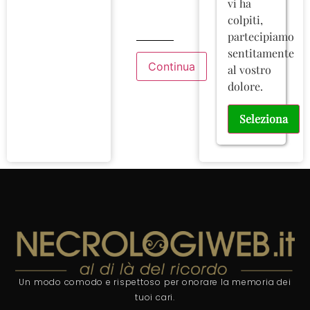
vi ha
colpiti,
partecipiamo
sentitamente
al vostro
dolore.
Seleziona
Un modo comodo e rispettoso per onorare la memoria dei
tuoi cari.