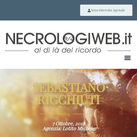
Area riservata Agenzie
SEBASTIANO
RICCHIUTI
~
7 Ottobre, 2018
Agenzia: Lotito Michele