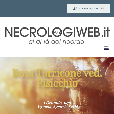
Area riservata Agenzie
Rosa Tarricone ved.
Pisicchio
~
1 Gennaio, 1970
Agenzia: Agenzia Sethi