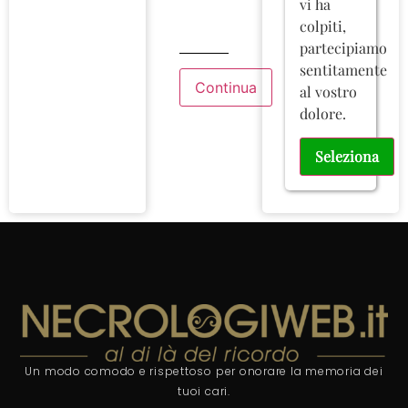
vi ha
colpiti,
partecipiamo
sentitamente
al vostro
dolore.
Seleziona
Un modo comodo e rispettoso per onorare la memoria dei
tuoi cari.