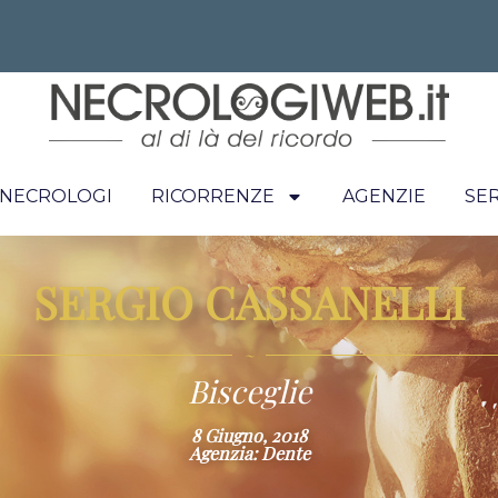
I NECROLOGI
RICORRENZE
AGENZIE
SER
SERGIO CASSANELLI
~
Bisceglie
8 Giugno, 2018
Agenzia: Dente