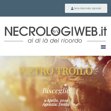
Area riservata Agenzie
PIETRO TROILO
~
Bisceglie
9 Aprile, 2019
Agenzia: Dente