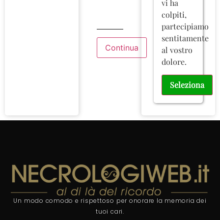
vi ha
colpiti,
partecipiamo
sentitamente
al vostro
dolore.
Seleziona
Un modo comodo e rispettoso per onorare la memoria dei
tuoi cari.