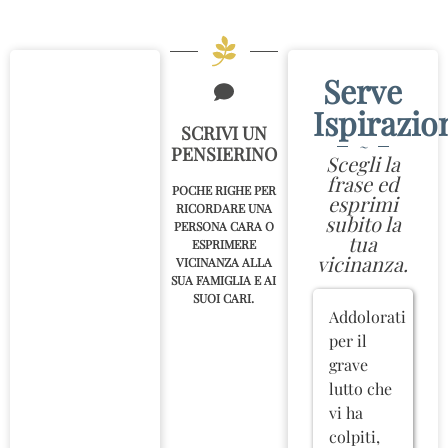
Serve
Ispirazio
SCRIVI UN
~
PENSIERINO
Scegli la
frase ed
POCHE RIGHE PER
esprimi
RICORDARE UNA
subito la
PERSONA CARA O
tua
ESPRIMERE
vicinanza.
VICINANZA ALLA
SUA FAMIGLIA E AI
SUOI CARI.
Addolorati
per il
grave
lutto che
vi ha
colpiti,