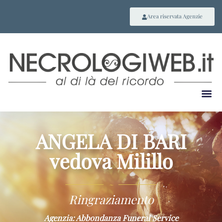
Area riservata Agenzie
ANGELA DI BARI
vedova Milillo
~
Ringraziamento
Agenzia: Abbondanza Funeral Service