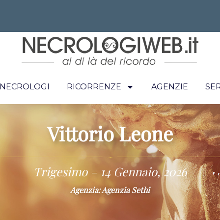
I NECROLOGI
RICORRENZE
AGENZIE
SER
Vittorio Leone
~
Trigesimo – 14 Gennaio, 2026
Agenzia: Agenzia Sethi